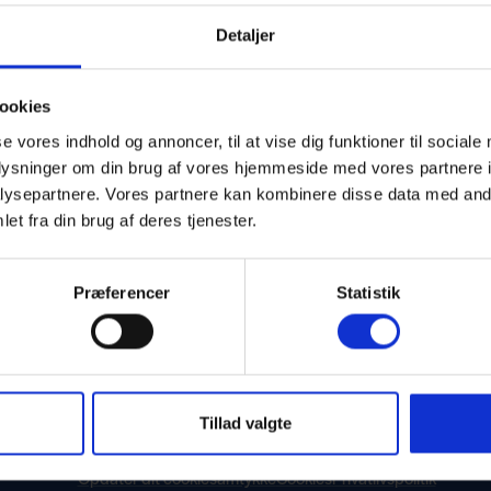
Detaljer
ookies
se vores indhold og annoncer, til at vise dig funktioner til sociale
oplysninger om din brug af vores hjemmeside med vores partnere i
Skagen Sydstrand Camping
ysepartnere. Vores partnere kan kombinere disse data med andr
et fra din brug af deres tjenester.
Ålbækvej 288
DK–9982 Ålbæk
Præferencer
Statistik
Få rutevejledning
Tilmeld dig vores nyhedsbrev
eller følg os:
Tillad valgte
Opdatér dit cookiesamtykke
Cookies
Privatlivspolitik