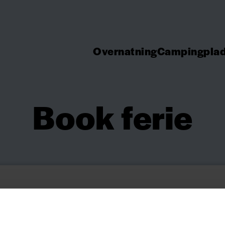
Overnatning
Campingpla
Book ferie