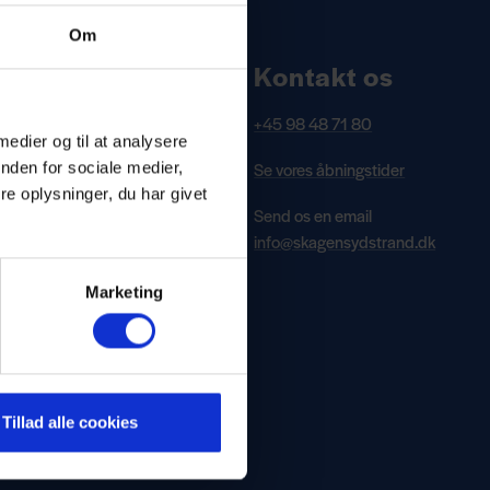
Om
Kontakt os
+45 98 48 71 80
 medier og til at analysere
Se vores åbningstider
nden for sociale medier,
e oplysninger, du har givet
Send os en email
info@skagensydstrand.dk
Marketing
Tillad alle cookies