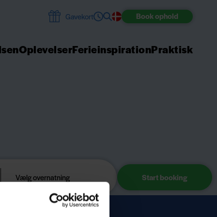
Book
ophold
Gavekort
dsen
Oplevelser
Ferieinspiration
Praktisk
Vælg overnatning