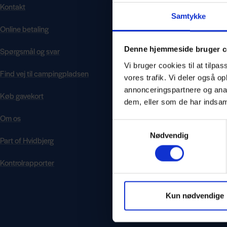
Kontakt
Samtykke
Online betaling
Denne hjemmeside bruger c
Spørgsmål og svar
Vi bruger cookies til at tilpas
Find vej til campingpladsen
vores trafik. Vi deler også 
annonceringspartnere og anal
Køb gavekort
dem, eller som de har indsaml
Om os
Samtykkevalg
Nødvendig
Part of Hvidbjerg
Kontrolrapporter
Kun nødvendige