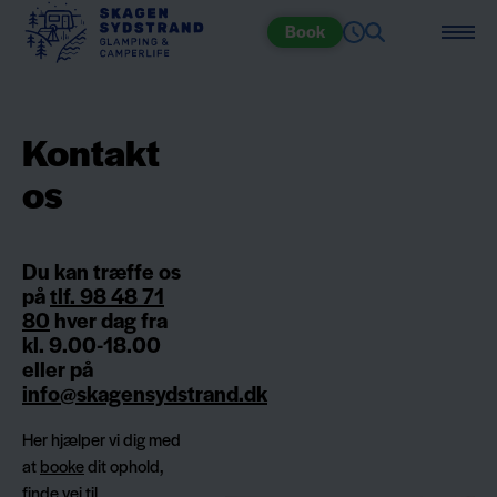
Book
Kontakt
os
Du kan træffe os
på
tlf. 98 48 71
80
hver dag fra
kl. 9.00-18.00
eller på
info@skagensydstrand.dk
Her hjælper vi dig med
at
booke
dit ophold,
finde vej til