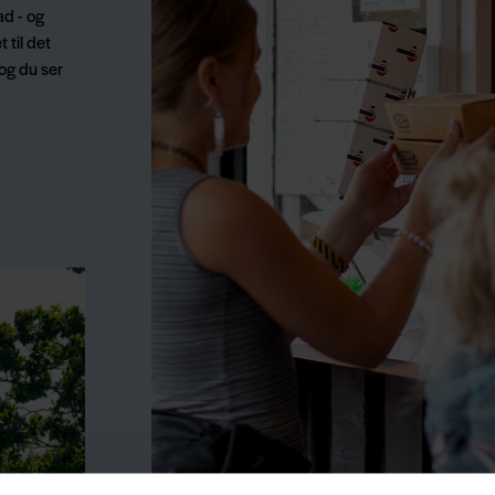
ad - og
t til det
 og du ser