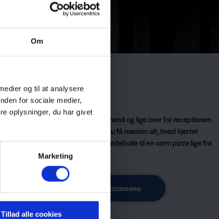
Om
 medier og til at analysere
nden for sociale medier,
e oplysninger, du har givet
på pladsen. Ved siden af vores købmand og lige over for receptionen
 populære iskiosk og grill. Her kan du få næsten alt, hvad hjertet
 gammeldags vaffelis med guf og flødebolle til en varm pizza lige fra
in campingvogn, hytte eller telt.
Marketing
kort Grillbar
Se Pizzamenu
Tillad alle cookies