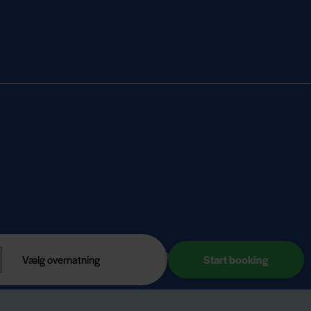
© 2026 HVIDBJERG STRAND FERIEPARK A/S – CVR. 78188812
Vælg overnatning
×
Website by Design Fordi
Se åbningstid