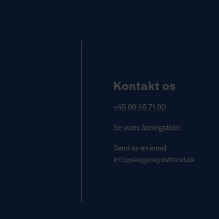
Kontakt os
+45 98 48 71 80
Se vores åbningstider
Send os en email
info@skagensydstrand.dk