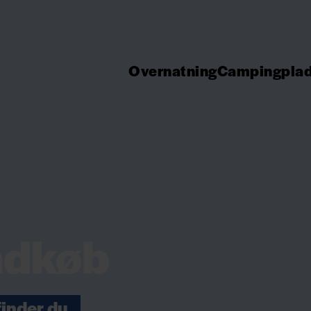
Overnatning
Campingpla
indkøb
inder du