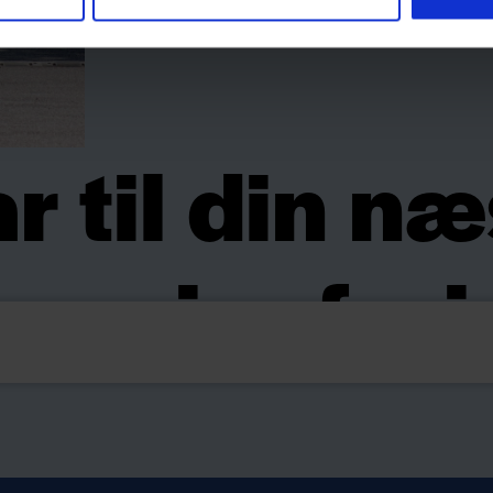
r til din n
ampingferi