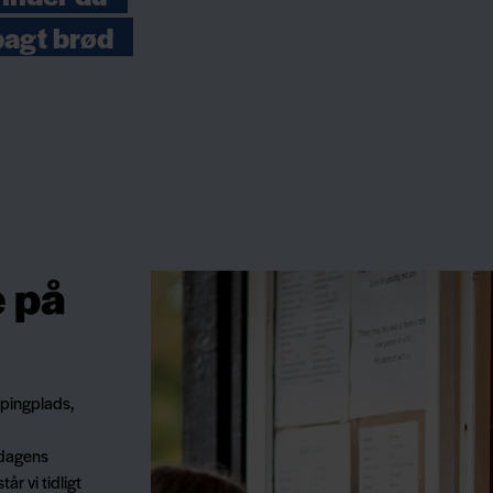
kbagt brød
e på
mpingplads,
 dagens
år vi tidligt