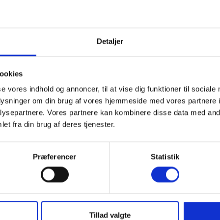
Detaljer
ookies
Grill og iskiosk
se vores indhold og annoncer, til at vise dig funktioner til sociale
oplysninger om din brug af vores hjemmeside med vores partnere i
ysepartnere. Vores partnere kan kombinere disse data med andr
På Skagen Sydstrand Camping kan du få alt lige 
et fra din brug af deres tjenester.
ved indkørslen til campingpladsen finder du vores
begærer på en lun sommerdag - lige fra en lækker
pizzaovnen, som du kan nyde på stranden eller i d
Præferencer
Statistik
Se åbningstider
Se menu
Tillad valgte