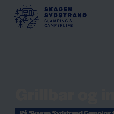
Grillbar og 
På Skagen Sydstrand Camping f