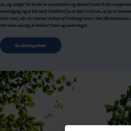
op, og sørger for at der er rundstykker og lækkert brød til din morgenm
selvfølgelig også lidt sødt til kaffen! Du er ikke i tvivl om, at du er komme
rette sted, når du mærker duften af friskbagt brød i den lille købmand,
det store udvalg af lækkert brød og søde kager.
Se åbningstider