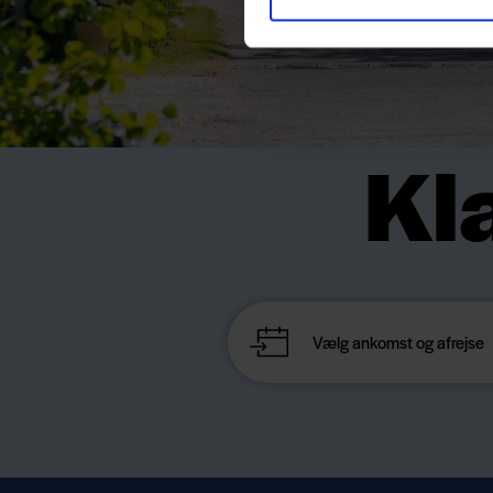
Kla
c