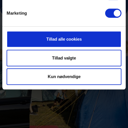
Læs mere
Marketing
Tillad alle cookies
Tillad valgte
Kun nødvendige