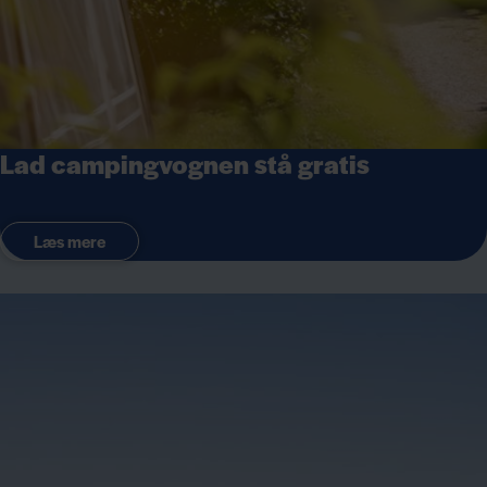
Lad campingvognen stå gratis
Læs mere