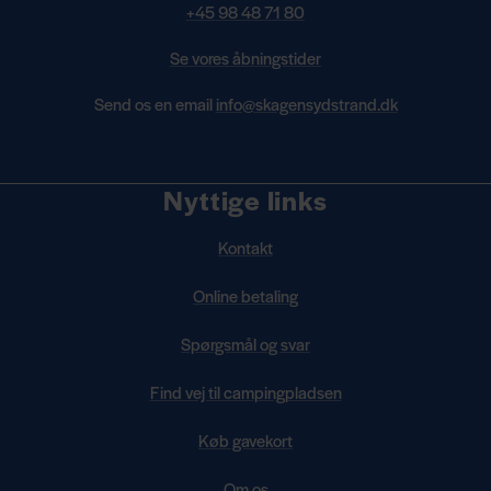
+45 98 48 71 80
Se vores åbningstider
Send os en email
info@skagensydstrand.dk
Nyttige links
Kontakt
Online betaling
Spørgsmål og svar
Find vej til campingpladsen
Køb gavekort
Om os