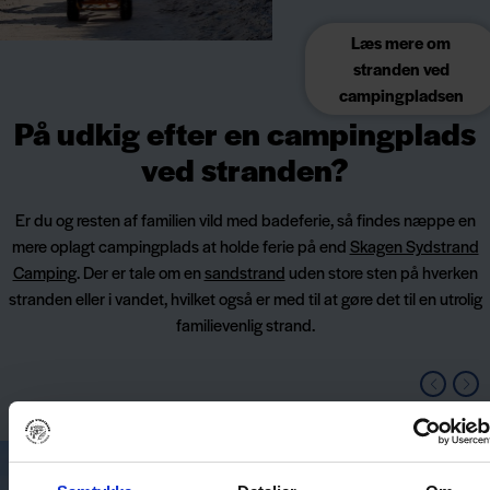
Læs mere om
stranden ved
campingpladsen
På udkig efter en campingplads
ved stranden?
Er du og resten af familien vild med badeferie, så findes næppe en
mere oplagt campingplads at holde ferie på end
Skagen Sydstrand
Camping
. Der er tale om en
sandstrand
uden store sten på hverken
stranden eller i vandet, hvilket også er med til at gøre det til en utrolig
familievenlig strand.