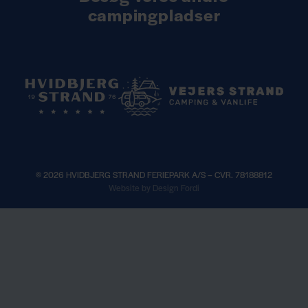
campingpladser
© 2026 HVIDBJERG STRAND FERIEPARK A/S – CVR. 78188812
×
Website by Design Fordi
r
Book sæsonplads til 2027 —
Læs mere
Se åbningstider —
He