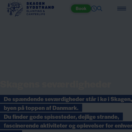
Book
Skagens seværdigheder
De spændende seværdigheder står i kø i Skagen,
byen på toppen af Danmark.
Du finder gode spisesteder, dejlige strande,
fascinerende aktiviteter og oplevelser for enhve