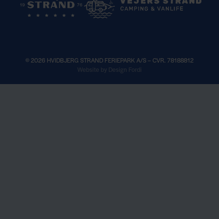
© 2026 HVIDBJERG STRAND FERIEPARK A/S – CVR. 78188812
×
Website by Design Fordi
Book sæsonplads til 2027 —
Læs mere
Se åbningstider —
Her