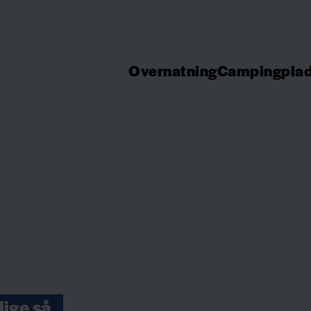
Overnatning
Campingpla
lige så