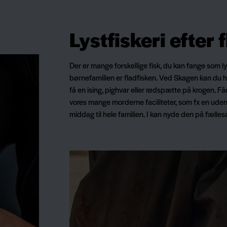
Lystfiskeri efter 
Der er mange forskellige fisk, du kan fange som ly
børnefamilien er fladfisken. Ved Skagen kan du 
få en ising, pighvar eller rødspætte på krogen. Få
vores mange morderne faciliteter, som fx en udend
middag til hele familien. I kan nyde den på fæll