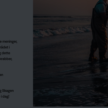
e meninger,
ådet i
g dette
krabber,
kan
ng Skagen
i dag!