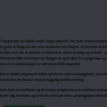
I Skagen kan du blandt andet fange havørred, der trods andre populær
er gode at fange på den rene sandbund ved Skagen. De kommer til omr
foråret, hvor der er masser af fødeemner, såsom brisling og småsild - o
fortsætter hele sommeren ud. Skagen er også hjem for mange rejer og 
som er en lækkerbisken for den store, flotte havørred.
Der er direkte adgang til strand og hav fra vores campingplads, så du 
kombinere din fisketur med en hyggelig familiecamping.
Læs mere om lystfiskeri og de mange muligheder, som vandene omkri
byder dig, herunder, og book din plads på vores campingplads allerede 