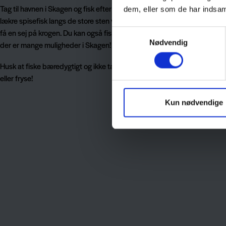
Tag til havnen i Skagen og fisk efter torsk. Her har du god mulighed for
dem, eller som de har indsaml
lækre spisefisk langs de store sten ved molen, og er dagen med dig, så
få en sej på krogen. Du kan også fiske andre steder fra land og få en go
Samtykkevalg
Nødvendig
der er mange muligheder i Skagen!
Husk at fiske bæredygtigt og ikke tage flere fisk med hjem, end du kan 
eller fryse!
Kun nødvendige