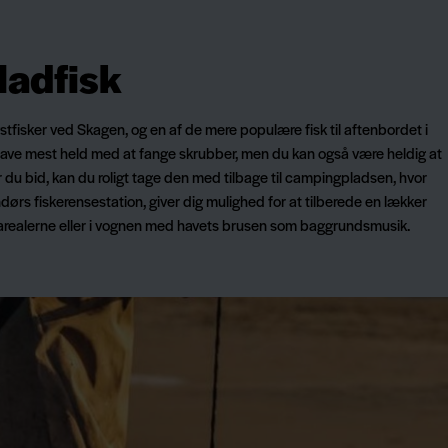
fladfisk
stfisker ved Skagen, og en af de mere populære fisk til aftenbordet i
have mest held med at fange skrubber, men du kan også være heldig at
r du bid, kan du roligt tage den med tilbage til campingpladsen, hvor
ørs fiskerensestation, giver dig mulighed for at tilberede en lækker
esarealerne eller i vognen med havets brusen som baggrundsmusik.