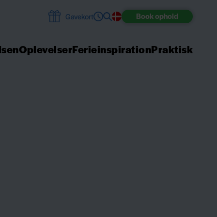
Book
ophold
Gavekort
dsen
Oplevelser
Ferieinspiration
Praktisk