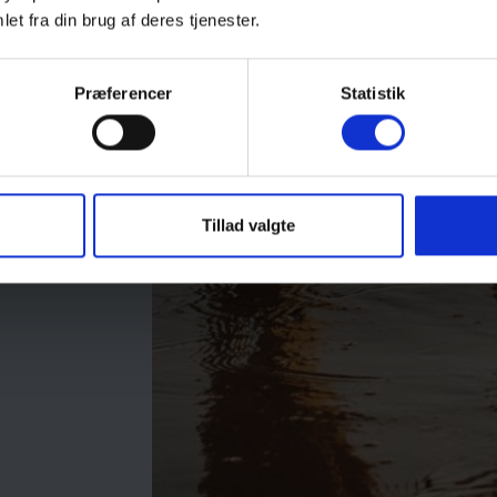
 at fange den
et fra din brug af deres tjenester.
 kan du også
d fangst -
Præferencer
Statistik
nå at spise
Tillad valgte