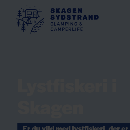
Lystfiskeri i
Skagen
Er du vild med lystfiskeri, der er 