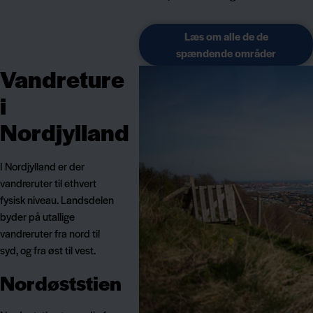
Læs om alle de de
spændende områder
Vandreture
i
Nordjylland
I Nordjylland er der
vandreruter til ethvert
fysisk niveau. Landsdelen
byder på utallige
vandreruter fra nord til
syd, og fra øst til vest.
Nordøststien