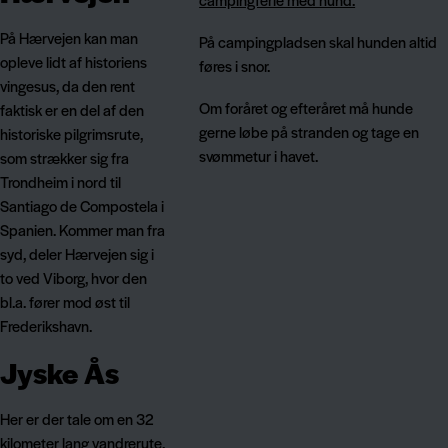
På Hærvejen kan man
På campingpladsen skal hunden altid
opleve lidt af historiens
føres i snor.
vingesus, da den rent
Om foråret og efteråret må hunde
faktisk er en del af den
gerne løbe på stranden og tage en
historiske pilgrimsrute,
svømmetur i havet.
som strækker sig fra
Trondheim i nord til
Santiago de Compostela i
Spanien. Kommer man fra
syd, deler Hærvejen sig i
to ved Viborg, hvor den
bl.a. fører mod øst til
Frederikshavn.
Jyske Ås
Her er der tale om en 32
kilometer lang vandrerute,