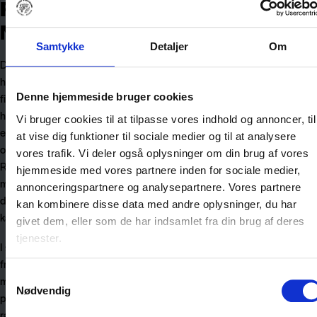
Find rav i
Nordjylland
Samtykke
Detaljer
Om
Det kræver tålmodighed,
hvis du vil være heldig at
finde rav. Men det er det
Denne hjemmeside bruger cookies
hele værd, når man
Vi bruger cookies til at tilpasse vores indhold og annoncer, til
endelig står med et stort
at vise dig funktioner til sociale medier og til at analysere
og flot stykke rav i hånden.
vores trafik. Vi deler også oplysninger om din brug af vores
Rav kan være op til 30-50
hjemmeside med vores partnere inden for sociale medier,
millioner år gammelt, så
annonceringspartnere og analysepartnere. Vores partnere
det er et dyrebart fund, du
kan kombinere disse data med andre oplysninger, du har
kan være heldig at få fat i.
givet dem, eller som de har indsamlet fra din brug af deres
tjenester.
I starten kan det virke
frustrerende og
Samtykkevalg
meningsløst at rode i tang
Nødvendig
på stranden i jagten efter
rav, uden at man får nogen