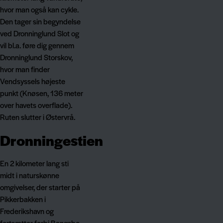
hvor man også kan cykle.
Den tager sin begyndelse
ved Dronninglund Slot og
vil bl.a. føre dig gennem
Dronninglund Storskov,
hvor man finder
Vendsyssels højeste
punkt (Knøsen, 136 meter
over havets overflade).
Ruten slutter i Østervrå.
Dronningestien
En 2 kilometer lang sti
midt i naturskønne
omgivelser, der starter på
Pikkerbakken i
Frederikshavn og
fortsætter forbi Bangsbo