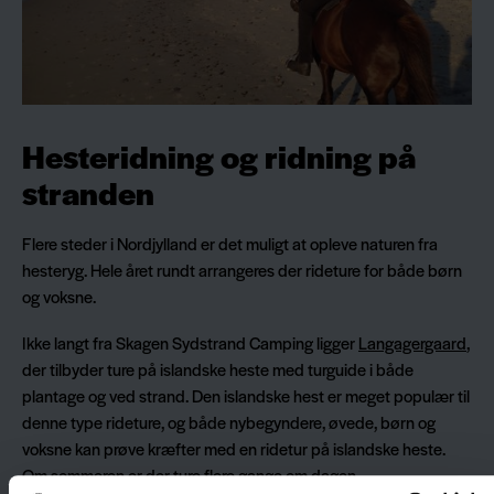
Hesteridning og ridning på
stranden
Flere steder i Nordjylland er det muligt at opleve naturen fra
hesteryg. Hele året rundt arrangeres der rideture for både børn
og voksne.
Ikke langt fra Skagen Sydstrand Camping ligger
Langagergaard
,
der tilbyder ture på islandske heste med turguide i både
plantage og ved strand. Den islandske hest er meget populær til
denne type rideture, og både nybegyndere, øvede, børn og
voksne kan prøve kræfter med en ridetur på islandske heste.
Om sommeren er der ture flere gange om dagen.