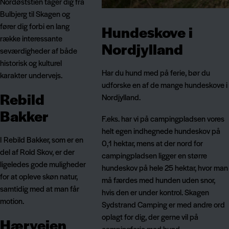
Nordøststien tager dig fra
Bulbjerg til Skagen og
fører dig forbi en lang
Hundeskove i
række interessante
Nordjylland
seværdigheder af både
historisk og kulturel
Har du hund med på ferie, bør du
karakter undervejs.
udforske en af de mange hundeskove i
Rebild
Nordjylland.
Bakker
F.eks. har vi på campingpladsen vores
helt egen indhegnede hundeskov på
I Rebild Bakker, som er en
0,1 hektar, mens at der nord for
del af Rold Skov, er der
campingpladsen ligger en større
ligeledes gode muligheder
hundeskov på hele 25 hektar, hvor man
for at opleve skøn natur,
må færdes med hunden uden snor,
samtidig med at man får
hvis den er under kontrol. Skagen
motion.
Sydstrand Camping er med andre ord
oplagt for dig, der gerne vil på
Hærvejen
campingferie med hund.